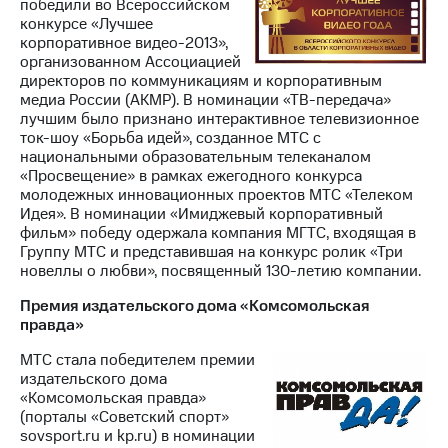
победили во Всероссийском
конкурсе «Лучшее
корпоративное видео-2013»,
организованном Ассоциацией
директоров по коммуникациям и корпоративным
медиа России (АКМР). В номинации «ТВ-передача»
лучшим было признано интерактивное телевизионное
ток-шоу «Борьба идей», созданное МТС с
национальными образовательным телеканалом
«Просвещение» в рамках ежегодного конкурса
молодежных инновационных проектов МТС «Телеком
Идея». В номинации «Имиджевый корпоративный
фильм» победу одержала компания МГТС, входящая в
Группу МТС и представившая на конкурс ролик «Три
новеллы о любви», посвященный 130-летию компании.
Премия издательского дома «Комсомольская
правда»
МТС стала победителем премии
издательского дома
«Комсомольская правда»
(порталы «Советский спорт»
sovsport.ru и kp.ru) в номинации