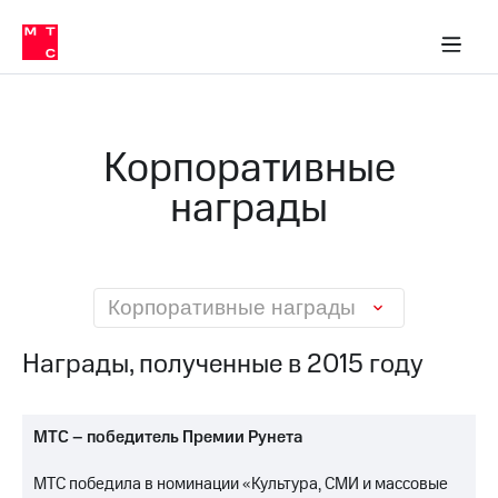
О
сторам и акционерам
Комплаенс и деловая этика
Устойчивое развитие
Медиа-центр
О МТС
О МТС
На главную
компании
О
компании
Стратегия
Стратегия
Карьера
Корпоративные
в МТС
Карьера
в МТС
награды
Пресс-
релизы
История
компании
МТС
о технологиях
Руководство
региона
Корпоративные награды
Правовая
Награды, полученные в 2015 году
информация
Контакты
МТС – победитель Премии Рунета
Медиа-центр
Пресс-
МТС победила в номинации «Культура, СМИ и массовые
релизы