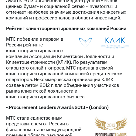
Awards 2013 организована медиа-группой «Рынок
ценных бумаг» и социальной сетью «Investor.ru» и
отмечает наиболее значимые достижения конкретных
компаний и профессионалов в области инвестиций.
Рейтинг клиентоориентированных компаний России
МТС победила в первом в
России рейтинге
клиентоориентированных
компаний Ассоциации Клиентской Лояльности и
Клиентоцентричности (КЛИК). По результатам
открытого онлайн-опроса, МТС признана самой
клиентоориентированной компанией среди телеком-
операторов. Некоммерческая организация КЛИК
создана летом 2012 г. для объединения участников
рынка клиентской лояльности и
клиентоориентированного бизнеса.
«Procurement Leaders Awards 2013» (London)
МТС стала единственным
представителем от России в
финальном этапе международной
премии в области закупочной