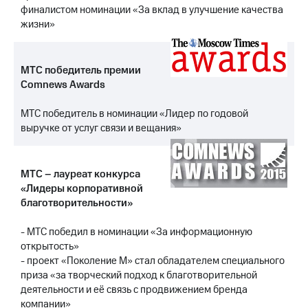
выкупа
финалистом номинации «За вклад в улучшение качества
акций
жизни»
Дивиденды
Рынок
облигаций
МТС победитель премии
Comnews Awards
Описание
Еврооблигации-2023
Уведомление
МТС победитель в номинации «Лидер по годовой
о
выручке от услуг связи и вещания»
погашении
именных
облигаций
МТС – лауреат конкурса
Другое
«Лидеры корпоративной
благотворительности»
Регистратор
Реквизиты
Контакты
- МТС победил в номинации «За информационную
йчивое развитие
открытость»
и деловая этика
- проект «Поколение М» стал обладателем специального
На главную
приза «за творческий подход к благотворительной
деятельности и её связь с продвижением бренда
компании»