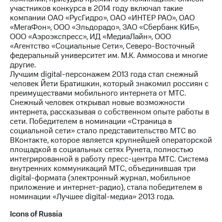
участников конкурса в 2014 году включал такие
компании ОАО «РусГидро», ОАО «ИНТЕР РАО», ОАО
«МегаФон», ООО «Эльдорадо», ЗАО «Сбербанк КИБ»,
ООО «Аэроэкспресс», ИД «МедиаЛайн», ООО
«Агентство «Социальные Сети», Северо-Восточный
федеральный университет им. М.К. Аммосова и многие
другие.
Лучшим digital-персонажем 2013 года стал снежный
человек Йети Братишкин, который знакомил россиян с
преимуществами мобильного интернета от МТС.
Снежный человек открывал новые возможности
интернета, рассказывая о собственном опыте работы в
сети. Победителем в номинации «Страница в
социальной сети» стало представительство МТС во
ВКонтакте, которое является крупнейшей операторской
площадкой в социальных сетях Рунета, полностью
интегрированной в работу пресс-центра МТС. Система
внутренних коммуникаций МТС, объединившая три
digital-формата (электронный журнал, мобильное
приложение и интернет-радио), стала победителем в
номинации «Лучшее digital-медиа» 2013 года.
Icons of Russia