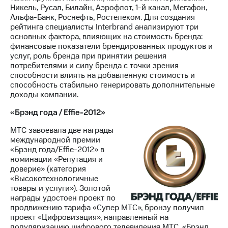
Никель, Русал, Билайн, Аэрофлот, 1-й канал, Мегафон,
Альфа-Банк, Роснефть, Ростелеком. Для создания
рейтинга специалисты Interbrand анализируют три
основных фактора, влияющих на стоимость бренда:
финансовые показатели брендированных продуктов и
услуг, роль бренда при принятии решения
потребителями и силу бренда с точки зрения
способности влиять на добавленную стоимость и
способность стабильно генерировать дополнительные
доходы компании.
«Брэнд года / Effie-2012»
МТС завоевала две награды
международной премии
«Брэнд года/Effie-2012» в
номинации «Репутация и
доверие» (категория
«Высокотехнологичные
товары и услуги»). Золотой
награды удостоен проект по
продвижению тарифа «Супер МТС», бронзу получил
проект «Цифровизация», направленный на
популяризацию цифрового телевидения МТС. «Брэнд