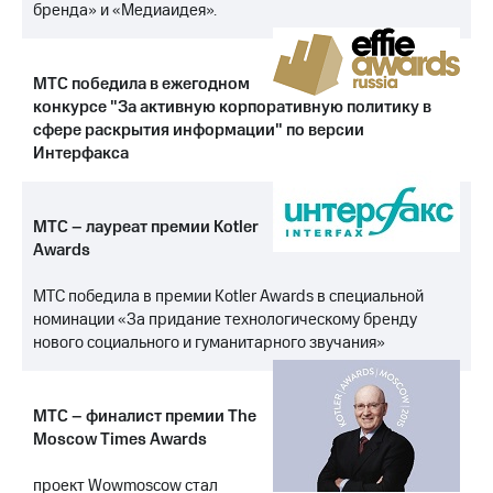
Раскрытие
бренда» и «Медиаидея».
информации
Информация
акционерам
МТС победила в ежегодном
Документы
конкурсе "За активную корпоративную политику в
ПАО
"МТС"
сфере раскрытия информации" по версии
Собрания
Интерфакса
акционеров
Личный
кабинет
МТС – лауреат премии Kotler
акционера
Awards
Акционерный
капитал
МТС победила в премии Kotler Awards в специальной
Контроль
и
номинации «За придание технологическому бренду
аудит
нового социального и гуманитарного звучания»
Рынок
акций
МТС – финалист премии The
Описание
Moscow Times Awards
Программа
приобретения
Порядок
проект Wowmoscow стал