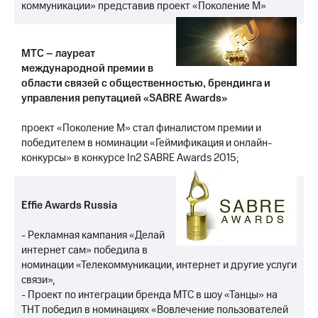
коммуникации» представив проект «Поколение М»
МТС
о технологиях
МТС – лауреат
Достижения
международной премии в
области связей с общественностью, брендинга и
Интервью
управления репутацией «SABRE Awards»
Финансовая
проект «Поколение М» стал финалистом премии и
отчетность
победителем в номинации «Геймификация и онлайн-
конкурсы» в конкурсе In2 SABRE Awards 2015;
Контакты
Новости
в
Effie Awards Russia
регионе
- Рекламная кампания «Делай
м и акционерам
интернет сам» победила в
Корпоративное
номинации «Телекоммуникации, интернет и другие услуги
управление
связи»,
Корпоративный
- Проект по интеграции бренда МТС в шоу «Танцы» на
секретарь
ТНТ победил в номинациях «Вовлечение пользователей