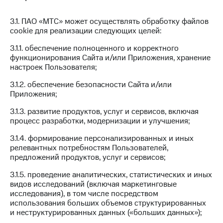
деньги
при
и получайте
3.1. ПАО «МТС» может осуществлять обработку файлов
покупке
доход 15%
cookie для реализации следующих целей:
со связью
Платежи
МТС
3.1.1. обеспечение полноценного и корректного
и
функционирования Сайта и/или Приложения, хранение
переводы
настроек Пользователя;
Пополнить
3.1.2. обеспечение безопасности Сайта и/или
номер
Приложения;
МТС
3.1.3. развитие продуктов, услуг и сервисов, включая
Настройки
процесс разработки, модернизации и улучшения;
автоплатежа
3.1.4. формирование персонализированных и иных
Пополнить
релевантных потребностям Пользователей,
номер
предложений продуктов, услуг и сервисов;
другого
оператора
3.1.5. проведение аналитических, статистических и иных
видов исследований (включая маркетинговые
Оплата
исследования), в том числе посредством
интернета
использования больших объемов структурированных
и
и неструктурированных данных («больших данных»);
ТВ