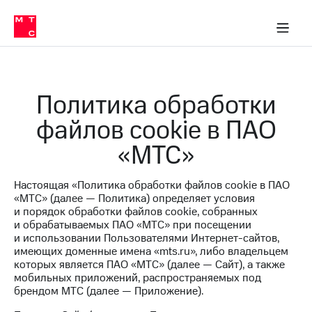
Перенести
ка 30% на связь
обильная связь
Сервисы и подписки
Интернет-магазин
Для дома
Скидка 30% на связь
Личные кабинеты
Финансы
Приложения
номер
ичные кабинеты
в МТС
Мобильная
связь
Тарифы
Интернет
Политика обработки
и
ТВ
файлов cookie в ПАО
Услуги
Спутниковое
«МТС»
ТВ
Роуминг
МТС
Настоящая «Политика обработки файлов cookie в ПАО
Деньги
«МТС» (далее — Политика) определяет условия
Личный
и порядок обработки файлов cookie, собранных
кабинет
Мобильная связь
и обрабатываемых ПАО «МТС» при посещении
Скачать
Перенести
и использовании Пользователями Интернет-сайтов,
приложение
номер
имеющих доменные имена «mts.ru», либо владельцем
Мой
в МТС
которых является ПАО «МТС» (далее — Сайт), а также
МТС
мобильных приложений, распространяемых под
Акции
Тарифы
брендом МТС (далее — Приложение).
Скидка 30%
Услуги