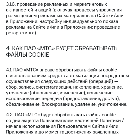
3.1.6. проведение рекламных и маркетинговых
Переводы
активностей и акций (включая процессы управления
с
размещением рекламных материалов на Сайте и/или
телефона
в Приложении; настройку индивидуального показа
на карту
рекламы на Сайте и/или в Приложении; проведение
ретаргетинга).
МТС Pay
4. КАК ПАО «МТС» БУДЕТ ОБРАБАТЫВАТЬ
Оплата
ФАЙЛЫ COOKIE
по QR-
коду
за границей
4.1. ПАО «МТС» вправе обрабатывать файлы cookie
с использованием средств автоматизации посредством
тернет-магазин
осуществления следующих действий (операций) —
Смартфоны
сбор, запись, систематизация, накопление, хранение,
уточнение (обновление, изменение), извлечение,
Наушники
использование, передача (предоставление, доступ),
и
обезличивание, блокирование, удаление, уничтожение.
колонки
4.2. ПАО «МТС» будет обрабатывать файлы cookie
Умные
со дня акцепта Пользователем настоящей Политики /
часы
начала использования Пользователем Сайта и/или
и
Приложения и до момента достижения заявленных