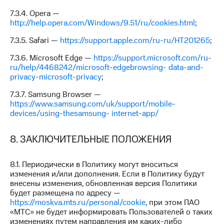
7.3.4. Opera —
http://help.opera.com/Windows/9.51/ru/cookies.html
;
7.3.5. Safari —
https://support.apple.com/ru-ru/HT201265
;
7.3.6. Microsoft Edge —
https://support.microsoft.com/ru-
ru/help/4468242/microsoft-edgebrowsing- data-and-
privacy-microsoft-privacy
;
7.3.7. Samsung Browser —
https://www.samsung.com/uk/support/mobile-
devices/using-thesamsung- internet-app/
8. ЗАКЛЮЧИТЕЛЬНЫЕ ПОЛОЖЕНИЯ
8.1. Периодически в Политику могут вноситься
изменения и/или дополнения. Если в Политику будут
внесены изменения, обновленная версия Политики
будет размещена по адресу —
https://moskva.mts.ru/personal/cookie
, при этом ПАО
«МТС» не будет информировать Пользователей о таких
изменениях путем направления им каких-либо