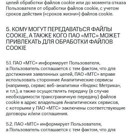
трекеры
целей обработки файлов cookie или до момента отказа
Пользователя от обработки файлов cookie, с учетом
Умный
сроков действия («сроков жизни») файлов cookie.
дом
5. КОМУ МОГУТ ПЕРЕДАВАТЬСЯ ФАЙЛЫ
Планшеты
COOKIE, А ТАКЖЕ КОГО ПАО «МТС» МОЖЕТ
Акции
ПРИВЛЕКАТЬ ДЛЯ ОБРАБОТКИ ФАЙЛОВ
и
COOKIE
скидки
5.1. ПАО «МТС» информирует Пользователя,
Все
а Пользователь соглашается с тем фактом, что для
товары
достижения заявленных целей, ПАО «МТС» вправе
использовать сторонние Аналитические сервисы
(например, сервис веб-аналитики «Яндекс Метрика»,
и т.п.), а также осуществлять передачу (в случае
необходимости трансграничную передачу) файлов
cookie в адрес владельцев Аналитических сервисов,
с которыми у ПАО «МТС» заключены соответствующие
договоры и/или соглашения.
5.2. ПАО «МТС» информирует Пользователя,
а Пользователь соглашается с тем фактом, что для