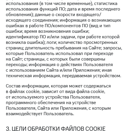
Акции
Финансы
использования (в том числе временные), статистика
Условия
Инвестиции
использования функций ПО; дата и время последнего
пополнения
обновления); данные о скорости входящего/
Получайте
исходящего соединения; информация о возникающих
Скидка
доход
ошибках в работе ПО/компонентов ПО (вид и тип
30%
онлайн
ошибки; время возникновения ошибки;
на связь
идентификатор ПО и/или задачи, при работе которой
Страхование
возникла ошибка); логи; количество просмотренных
Тарифы
страниц; длительность пребывания на Сайте; запросы,
Покупка
RED,
которые Пользователь использовал при переходе
полисов
РИИЛ
на Сайт; страницы, с которых были совершены
онлайн
и МТС Супер
переходы; информация о действиях Пользователя
дешевле
с использованием Сайта и/или Приложения; иная
Скидка 30%
при оплате
техническая информация, передаваемая устройством.
на связь
с карты
Состав информации, которая может содержаться
МТС Деньги
С картой
в файлах cookie, зависит от вида файла cookie,
МТС
от используемого устройства Пользователя,
Обзоры
Деньги
программного обеспечения на устройстве
товаров
Пользователя, Сайта или Приложения, с которым
МТС
взаимодействует Пользователь.
Скидки
Накопления
до 40%
на смартфоны
Откладывайте
3. ЦЕЛИ ОБРАБОТКИ ФАЙЛОВ COOKIE