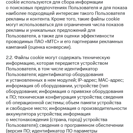
cookie используются для сбора информации
доход
Приложения
о поисковых предпочтениях Пользователя и для показа
онлайн
от МТС
наиболее подходящей интересам такого Пользователя
Страхование
рекламы и контента. Кроме того, такие файлы cookie
Акции
могут использоваться для ограничения числа показов
Покупка
рекламы и уникальных предложений для
Приложения
полисов
Пользователя, а также для оценки эффективности
КИОН
онлайн
проводимых ПАО «МТС» и его партнерами рекламных
кампаний (оценка конверсии).
КИОН
Скидка 30%
Музыка
на связь
2.2. Файлы cookie могут содержать техническую
информацию, которая передается устройством
КИОН
С картой
Пользователя, в том числе идентификатор
Строки
МТС
Пользователя; идентификатор оборудования
Деньги
и установленных в нем модулей; IP-адрес; MAC-адрес;
Live
информация об оборудовании, устройстве (тип
МТС
оборудования; информация о привязке оборудования
Накопления
Гудок
к ПО; техническая конфигурация устройства; сведения
об операционной системы; объем памяти устройства
Откладывайте
Мой
и свободное место; информация о производительности
деньги
МТС
аккумулятора устройства; информация
и получайте
о местонахождения (страна, город) устройства
доход 15%
Все
Пользователя); сведения о программном обеспечении
приложения
(версия ПО; идентификатор ПО параметры