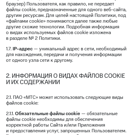
Семейная
браузер) Пользователя, как правило, не передает
группа
файлы cookie, предназначенные для одного веб-сайта,
Спутниковое
другим ресурсам. Для целей настоящей Политики, под
Скидка
ТВ
«файлами cookie» понимаются далее также любые
на тарифы,
другие схожие технологии. Подробная информация
общие
Услуги
о видах используемых файлов cookie изложена
подписки
в разделе № 2 Политики.
и услуги,
Поддержка
доступ
1.7.
IP-адрес
— уникальный адрес в сети, необходимый
к геолокации
висы и подписки
для нахождения, передачи и получения информации
МТС
от одного узла сети к другому.
Сертификаты
Premium
безопасности
2. ИНФОРМАЦИЯ О ВИДАХ ФАЙЛОВ COOKIE
Подписка
Всё
И ИХ СОДЕРЖАНИИ
на гигабайты
под
интернета,
рукой
фильмы,
2.1. ПАО «МТС» может использовать следующие виды
музыка
в Мой МТС
файлов cookie:
и многое
другое
Посмотрите,
2.1.1.
Обязательные файлы cookie
— обязательные
что
файлы cookie необходимы для обеспечения
Семейная
полезного
корректной работы Сайта и/или Приложения
группа
есть
и предоставления услуг, запрошенных Пользователем.