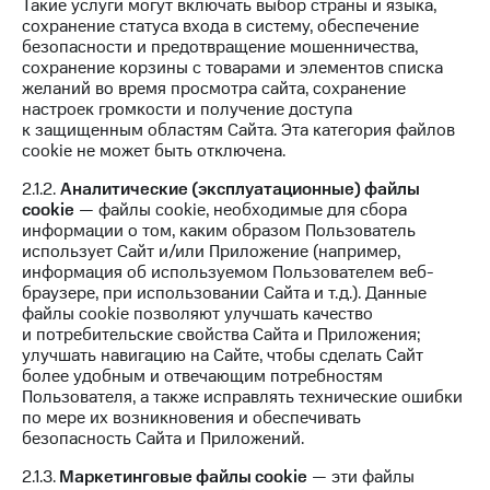
в нашем
Такие услуги могут включать выбор страны и языка,
Скидка
приложении
сохранение статуса входа в систему, обеспечение
на тарифы,
безопасности и предотвращение мошенничества,
общие
КИОН
сохранение корзины с товарами и элементов списка
подписки
желаний во время просмотра сайта, сохранение
и услуги,
КИОН
настроек громкости и получение доступа
доступ
Музыка
к защищенным областям Сайта. Эта категория файлов
к геолокации
cookie не может быть отключена.
КИОН
Кино,
Строки
2.1.2.
Аналитические (эксплуатационные) файлы
музыка,
cookie
— файлы cookie, необходимые для сбора
книги
Live
информации о том, каким образом Пользователь
и не
использует Сайт и/или Приложение (например,
только
Гудок
информация об используемом Пользователем веб-
браузере, при использовании Сайта и т.д.). Данные
Безопасность
Мой
файлы cookie позволяют улучшать качество
МТС
и потребительские свойства Сайта и Приложения;
Финансы
улучшать навигацию на Сайте, чтобы сделать Сайт
Все
более удобным и отвечающим потребностям
Детям
приложения
Пользователя, а также исправлять технические ошибки
и родителям
по мере их возникновения и обеспечивать
Инвестиции
безопасность Сайта и Приложений.
Здоровье
и фитнес
2.1.3.
Маркетинговые файлы cookie
— эти файлы
Получайте