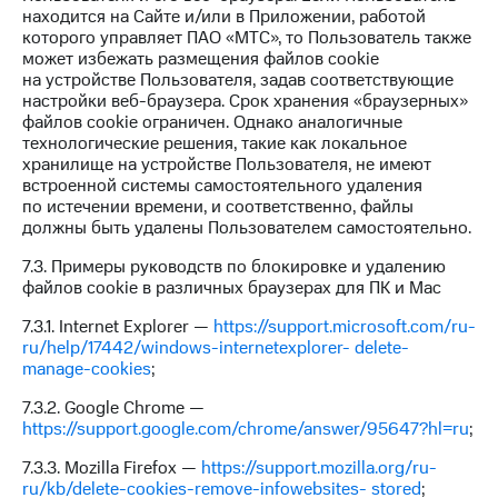
находится на Сайте и/или в Приложении, работой
которого управляет ПАО «МТС», то Пользователь также
может избежать размещения файлов cookie
на устройстве Пользователя, задав соответствующие
настройки веб-браузера. Срок хранения «браузерных»
файлов cookie ограничен. Однако аналогичные
технологические решения, такие как локальное
хранилище на устройстве Пользователя, не имеют
встроенной системы самостоятельного удаления
по истечении времени, и соответственно, файлы
должны быть удалены Пользователем самостоятельно.
7.3. Примеры руководств по блокировке и удалению
файлов cookie в различных браузерах для ПК и Mac
7.3.1. Internet Explorer —
https://support.microsoft.com/ru-
ru/help/17442/windows-internetexplorer- delete-
manage-cookies
;
7.3.2. Google Chrome —
https://support.google.com/chrome/answer/95647?hl=ru
;
7.3.3. Mozilla Firefox —
https://support.mozilla.org/ru-
ru/kb/delete-cookies-remove-infowebsites- stored
;