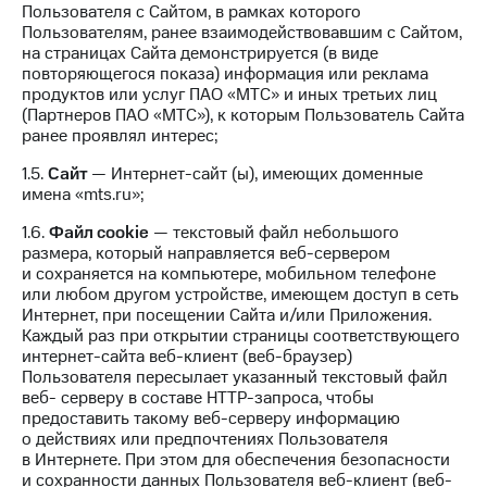
Интернет,
Выбрать
Пользователя с Сайтом, в рамках которого
ТВ и телефон
красивый
Пользователям, ранее взаимодействовавшим с Сайтом,
для дома
номер
на страницах Сайта демонстрируется (в виде
повторяющегося показа) информация или реклама
Заменить
продуктов или услуг ПАО «МТС» и иных третьих лиц
Личный
SIM-
(Партнеров ПАО «МТС»), к которым Пользователь Сайта
кабинет
карту
ранее проявлял интерес;
спутникового
ТВ
Перейти
1.5.
Сайт
— Интернет-сайт (ы), имеющих доменные
Скачать
на
имена «mts.ru»;
приложение
eSIM
Мой
1.6.
Файл сookie
— текстовый файл небольшого
МТС
размера, который направляется веб-сервером
Для дома
МТС
и сохраняется на компьютере, мобильном телефоне
Спутниковое ТВ
Premium
или любом другом устройстве, имеющем доступ в сеть
Выберите
Интернет, при посещении Сайта и/или Приложения.
и подключите
Подписка
Каждый раз при открытии страницы соответствующего
ТВ
на гигабайты
интернет-сайта веб-клиент (веб-браузер)
с выгодным
интернета,
Пользователя пересылает указанный текстовый файл
тарифом
фильмы,
веб- серверу в составе HTTP-запроса, чтобы
музыка
предоставить такому веб-серверу информацию
и многое
Интернет,
о действиях или предпочтениях Пользователя
другое
ТВ и телефон
в Интернете. При этом для обеспечения безопасности
для дома
и сохранности данных Пользователя веб-клиент (веб-