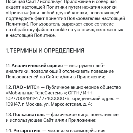
Посещая Сайт / используя Приложение и совершая
на связь
акцепт настоящей Политики путем нажатия кнопки
«Принять» (или любой другой кнопки, позволяющей
Роуминг
Тарифы
подтвердить факт принятия Пользователем настоящей
RED,
Политики), Пользователь выражает свое согласие
Семейная
РИИЛ
на обработку файлов cookie на условиях, изложенных
группа
и МТС
в настоящей Политике.
Супер
Заказать
дешевле
SIM-
1. ТЕРМИНЫ И ОПРЕДЕЛЕНИЯ
при
карту
оплате
с карты
1.1.
Аналитический сервис
— инструмент веб-
Оформить
МТС
аналитики, позволяющий отслеживать поведение
eSIM
Деньги
Пользователей на Сайте и/или в Приложении;
SIM-
Спутниковое ТВ
1.2.
ПАО «МТС»
— Публичное акционерное общество
карта
«Мобильные ТелеСистемы»; ОГРН / ИНН
для
Выберите
1027700149124 / 7740000076; юридический адрес —
иностранцев
и подключите
109147, г. Москва, ул. Марксистская, д. 4;
ТВ
Оформить
с выгодным
1.3.
Пользователь
— физическое лицо, повестившее
чистый
тарифом
и использующее Сайт и/или Приложение;
номер
1.4.
Ретаргетинг
— механизм взаимодействия