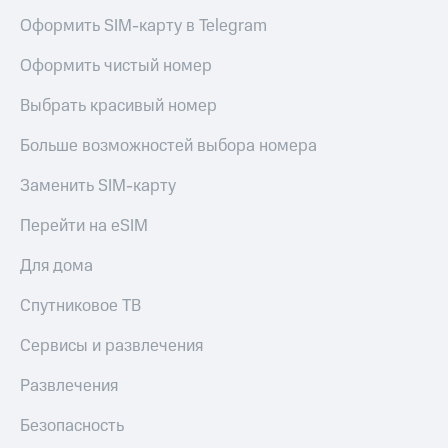
Оформить SIM-карту в Telegram
Пополнить
номер
Оформить чистый номер
МТС
Настройки
Выбрать красивый номер
автоплатежа
Больше возможностей выбора номера
Пополнить
номер
Заменить SIM-карту
другого
оператора
Перейти на eSIM
Оплата
Для дома
интернета
и
Спутниковое ТВ
ТВ
Сервисы и развлечения
Переводы
с
Развлечения
телефона
на карту
Безопасность
МТС Pay