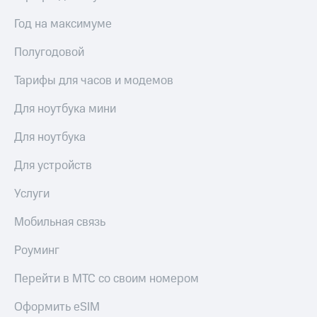
Получайте
доход
Год на максимуме
Тарифы
онлайн
RED,
Страхование
РИИЛ
Полугодовой
и МТС Супер
Покупка
дешевле
Тарифы для часов и модемов
полисов
при оплате
онлайн
с карты
Для ноутбука мини
Скидка 30%
МТС Деньги
на связь
Для ноутбука
Обзоры
С картой
товаров
МТС
Для устройств
Деньги
Скидки
МТС
Услуги
до 40%
Накопления
на смартфоны
Мобильная связь
Откладывайте
деньги
при
Роуминг
и получайте
покупке
доход 15%
со связью
Перейти в МТС со своим номером
Платежи
МТС
и
Оформить eSIM
переводы