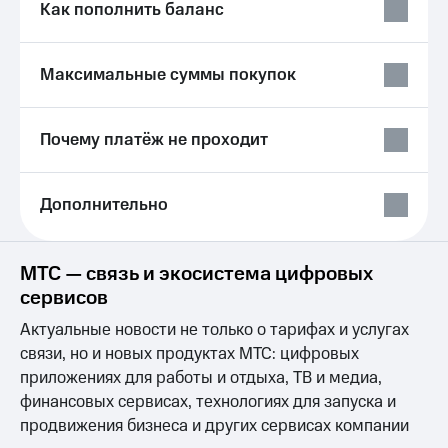
общие
Как пополнить баланс
подписки
КИОН
и услуги,
Музыка
доступ
Максимальные суммы покупок
к геолокации
КИОН
Кино,
Строки
музыка,
книги
Почему платёж не проходит
Live
и не
только
Гудок
Дополнительно
Безопасность
Мой
МТС
Финансы
МТС — связь и экосистема цифровых
Все
Детям
сервисов
приложения
и родителям
Актуальные новости не только о тарифах и услугах
Инвестиции
Здоровье
связи, но и новых продуктах МТС: цифровых
и фитнес
Получайте
приложениях для работы и отдыха, ТВ и медиа,
доход
финансовых сервисах, технологиях для запуска и
Приложения
онлайн
от МТС
продвижения бизнеса и других сервисах компании
Страхование