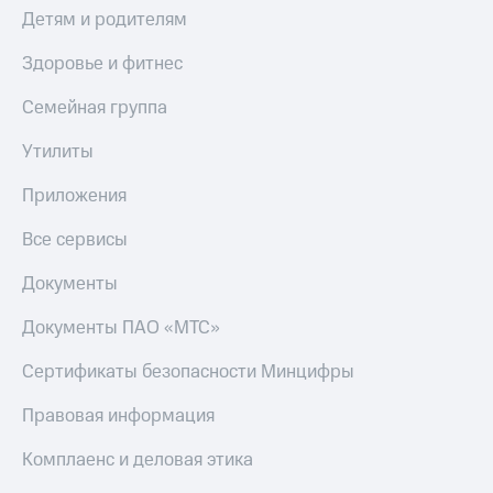
Детям и родителям
Оплата
по QR-
Здоровье и фитнес
коду
за границей
Семейная группа
тернет-магазин
Утилиты
Смартфоны
Приложения
Наушники
и
Все сервисы
колонки
Документы
Умные
часы
Документы ПАО «МТС»
и
трекеры
Сертификаты безопасности Минцифры
Умный
Правовая информация
дом
Комплаенс и деловая этика
Планшеты