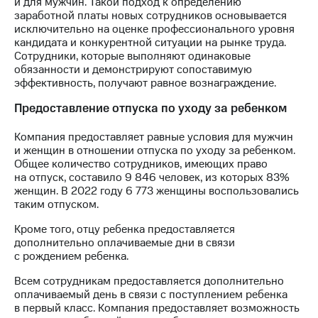
и для мужчин. Такой подход к определению
Раскрытие
заработной платы новых сотрудников основывается
информации
исключительно на оценке профессионального уровня
Информация
кандидата и конкурентной ситуации на рынке труда.
акционерам
Сотрудники, которые выполняют одинаковые
Документы
обязанности и демонстрируют сопоставимую
ПАО
эффективность, получают равное вознаграждение.
"МТС"
Собрания
Предоставление отпуска по уходу за ребенком
акционеров
Личный
Компания предоставляет равные условия для мужчин
кабинет
и женщин в отношении отпуска по уходу за ребенком.
акционера
Общее количество сотрудников, имеющих право
Акционерный
на отпуск, составило 9 846 человек, из которых 83%
капитал
женщин. В 2022 году 6 773 женщины воспользовались
Контроль
таким отпуском.
и
аудит
Кроме того, отцу ребенка предоставляется
Рынок
дополнительно оплачиваемые дни в связи
акций
с рождением ребенка.
Описание
Всем сотрудникам предоставляется дополнительно
Программа
оплачиваемый день в связи с поступлением ребенка
приобретения
в первый класс. Компания предоставляет возможность
Порядок