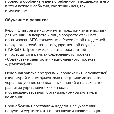
провести особенный день с ребенком и поддержать его
выкупа
в этом важном событии, как женщинам, так
акций
и мужчинам.
Дивиденды
Рынок
Обучение и развитие
облигаций
Курс «Культура и инструменты предпринимательства»
Описание
для женщин в декрете и лиц в возрасте от 50 лет
Еврооблигации-2023
организован МТС совместно с Российской академией
Уведомление
народного хозяйства и государственной службы
о
(РАНХиГС). Программа является бесплатной
погашении
и проводится в рамках федерального проекта
именных
«Содействие занятости» национального проекта
облигаций
«Демография».
Другое
Основная задача программы: познакомить слушателей
Регистратор
с культурой и инструментами предпринимательства
Реквизиты
через получение специальных знаний и навыков для
Контакты
развития управленческих качеств,
йчивое развитие
и совершенствования организационной культуры
и деловая этика
компании.
На главную
Срок обучения составил 4 недели. Все участники
получили сертификаты о повышении квалификации