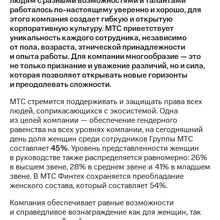
людям с разными возможностями и талантами
работалось по-настоящему уверенно и хорошо, для
МТС
этого компания создает гибкую и открытую
о технологиях
корпоративную культуру. МТС приветствует
уникальность каждого сотрудника, независимо
Достижения
от пола, возраста, этнической принадлежности
и опыта работы. Для компании многообразие — это
Интервью
не только признание и уважение различий, но и сила,
которая позволяет открывать новые горизонты
Финансовая
и преодолевать сложности.
отчетность
МТС стремится поддерживать и защищать права всех
Контакты
людей, соприкасающихся с экосистемой. Одна
из целей компании — обеспечение гендерного
Новости
равенства на всех уровнях компании, на сегодняшний
в
день доля женщин среди сотрудников Группы МТС
регионе
составляет
45%
. Уровень представленности женщин
в руководстве также распределяется равномерно: 26%
м и акционерам
в высшем звене, 28% в среднем звене и 41% в младшем
Корпоративное
звене. В МТС Финтех сохраняется преобладание
управление
женского состава, который составляет 54%.
Компания обеспечивает равные возможности
Корпоративный
и справедливое вознаграждение как для женщин, так
секретарь