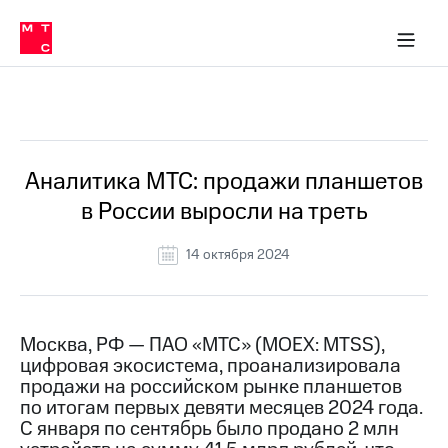
О
сторам и акционерам
Комплаенс и деловая этика
Устойчивое развитие
Медиа-центр
О МТС
О МТС
На главную
компании
О
компании
Стратегия
Стратегия
Все Новости
Карьера
в МТС
Карьера
в МТС
Пресс-
Аналитика МТС: продажи планшетов
релизы
История
в России выросли на треть
компании
МТС
о технологиях
Руководство
14 октября 2024
региона
Правовая
информация
Москва, РФ — ПАО «МТС» (MOEX: MTSS),
цифровая экосистема, проанализировала
Контакты
продажи на российском рынке планшетов
по итогам первых девяти месяцев 2024 года.
Медиа-центр
Пресс-
С января по сентябрь было продано 2 млн
релизы