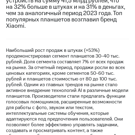
устройств на сумму 41,5 млрд рублей, что
на 32% больше в штуках и на 31% в деньгах,
МТС
чем за аналогичный период 2023 года. Топ
о технологиях
популярных планшетов возглавил бренд
Xiaomi.
Достижения
Интервью
Финансовая
Наибольший рост продаж в штуках (+53%)
отчетность
продемонстрировал сегмент планшетов 30-40 тыс.
рублей. Доля сегмента составляет 7% от всех продаж
Контакты
на рынке. За отчетный период, продажи росли во всех
ценовых категориях, кроме сегментов 50-60 тыс.
Новости
рублей и планшетов стоимостью от 80 до 100 тыс.
в
рублей. Одним из главных трендов на рынке стало
регионе
активное внедрение технологий AI в различные модели
планшетов. Производители стали предлагать функции
голосовых помощников, расширенные возможности
м и акционерам
Корпоративное
для работы с фото, звуком или текстом,
управление
интеллектуальные системы обучения, которые
адаптируются под предпочтения пользователей. Они
Корпоративный
позволяют более эффективно управлять задачами,
секретарь
создавать и просматривать контент, а также