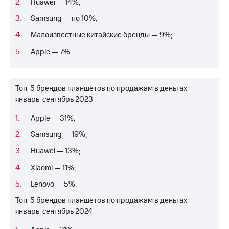
Huawei — 14%;
выкупа
акций
Samsung — по 10%;
Дивиденды
Рынок
Малоизвестные китайские бренды — 9%;
облигаций
Apple — 7%.
Описание
Еврооблигации-2023
Уведомление
Топ-5 брендов планшетов по продажам в деньгах
о
январь-сентябрь 2023
погашении
именных
Apple — 31%;
облигаций
Другое
Samsung — 19%;
Huawei — 13%;
Регистратор
Реквизиты
Xiaomi — 11%;
Контакты
йчивое развитие
Lenovo — 5%.
и деловая этика
Топ-5 брендов планшетов по продажам в деньгах
На главную
январь-сентябрь 2024