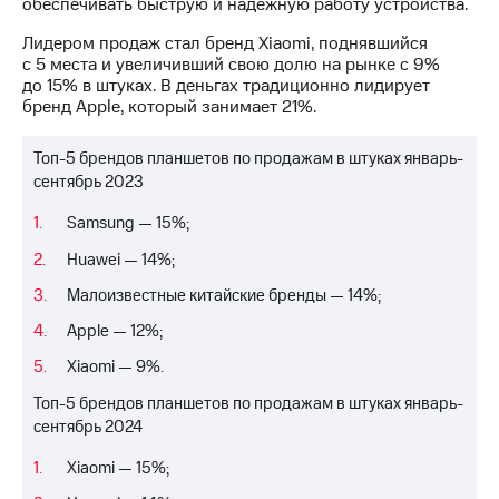
Раскрытие
обеспечивать быструю и надежную работу устройства.
информации
Лидером продаж стал бренд Xiaomi, поднявшийся
Информация
с 5 места и увеличивший свою долю на рынке с 9%
акционерам
до 15% в штуках. В деньгах традиционно лидирует
Документы
бренд Apple, который занимает 21%.
ПАО
"МТС"
Собрания
Топ-5 брендов планшетов по продажам в штуках январь-
акционеров
сентябрь 2023
Личный
кабинет
Samsung — 15%;
акционера
Акционерный
Huawei — 14%;
капитал
Малоизвестные китайские бренды — 14%;
Контроль
и
Apple — 12%;
аудит
Рынок
Xiaomi — 9%.
акций
Топ-5 брендов планшетов по продажам в штуках январь-
сентябрь 2024
Описание
Программа
Xiaomi — 15%;
приобретения
Порядок