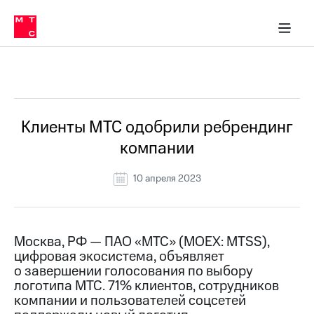
О
сторам и акционерам
Комплаенс и деловая этика
Устойчивое развитие
Медиа-центр
О МТС
О МТС
На главную
компании
О
компании
Стратегия
Стратегия
Все Новости
Карьера
в МТС
Карьера
в МТС
Пресс-
Клиенты МТС одобрили ребрендинг
релизы
История
компании
компании
МТС
о технологиях
Руководство
10 апреля 2023
региона
Правовая
информация
Москва, РФ — ПАО «МТС» (MOEX: MTSS),
цифровая экосистема, объявляет
Контакты
о завершении голосования по выбору
логотипа МТС. 71% клиентов, сотрудников
Медиа-центр
Пресс-
компании и пользователей соцсетей
релизы