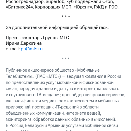
Роспотребнадзор, SuperJob, куб поддержали Ozon,
выкупа
«Битрикс24», Корпорация МСП, «Юрент», РЖД и РЭО.
акций
Дивиденды
* * *
Рынок
облигаций
За дополнительной информацией обращайтесь:
Описание
Пресс-секретарь Группы МТС
Еврооблигации-2023
Ирина Дерюгина
Уведомление
e-mail:
pr@mts.ru
о
погашении
* * *
именных
облигаций
Публичное акционерное общество «Мобильные
Другое
ТелеСистемы» (ПАО «МТС») — ведущая компания в России
по предоставлению услуг мобильной и фиксированной
Регистратор
связи, передачи данных и доступа в интернет, кабельного
Реквизиты
и спутникового ТВ-вещания; провайдер цифровых сервисов,
Контакты
включая финтех и медиа в рамках экосистем и мобильных
йчивое развитие
приложений; поставщик ИТ-решений в области
и деловая этика
объединенных коммуникаций, интернета вещей,
На главную
мониторинга, обработки данных, облачных вычислений.
В России, Беларуси и Армении услугами мобильной связи