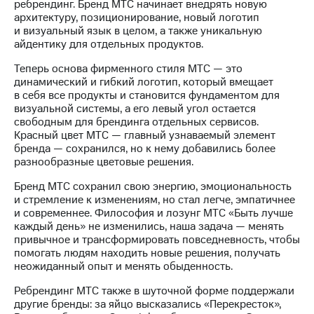
Раскрытие
ребрендинг. Бренд МТС начинает внедрять новую
информации
архитектуру, позиционирование, новый логотип
Информация
и визуальный язык в целом, а также уникальную
акционерам
айдентику для отдельных продуктов.
Документы
Теперь основа фирменного стиля МТС — это
ПАО
динамический и гибкий логотип, который вмещает
"МТС"
в себя все продукты и становится фундаментом для
Собрания
визуальной системы, а его левый угол остается
акционеров
свободным для брендинга отдельных сервисов.
Личный
Красный цвет МТС — главный узнаваемый элемент
кабинет
бренда — сохранился, но к нему добавились более
акционера
разнообразные цветовые решения.
Акционерный
капитал
Бренд МТС сохранил свою энергию, эмоциональность
Контроль
и стремление к изменениям, но стал легче, эмпатичнее
и
и современнее. Философия и лозунг МТС «Быть лучше
аудит
каждый день» не изменились, наша задача — менять
Рынок
привычное и трансформировать повседневность, чтобы
акций
помогать людям находить новые решения, получать
неожиданный опыт и менять обыденность.
Описание
Программа
Ребрендинг МТС также в шуточной форме поддержали
приобретения
другие бренды: за яйцо высказались «Перекресток»,
Порядок