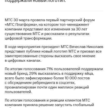
поддержали новый логотип.
МТС
о технологиях
МТС 30 марта провела первый партнерский форум
Достижения
«МТС Платформа», на котором топ-менеджмент
компании представил все изменения за 30 лет
Интервью
существования МТС и рассказали о результатах
цифровой трансформации.
Финансовая
отчетность
В ходе мероприятия президент МТС Вячеслав Николаев
представил публике новый логотип МТС и призвал все
Контакты
заинтересованные стороны высказать свое мнение
в цифровых каналах.
Новости
в
По итогам голосования 71% пользователей поддержали
регионе
новый бренд, 29% высказались в поддержку яйца,
всего было зафиксировано более 10 000 постов
м и акционерам
с обсуждением ребрендинга в соцсетях,
Корпоративное
проанализирован почти один миллион реакций
управление
пользователей.
Корпоративный
По итогам голосования и реакции клиентов МТС
секретарь
компания приняла решение запустить глобальный