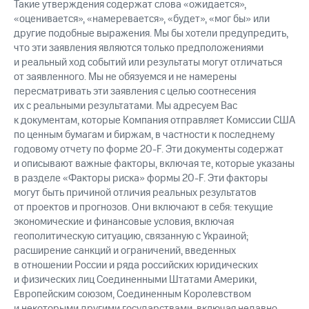
Такие утверждения содержат слова «ожидается»,
«оценивается», «намеревается», «будет», «мог бы» или
другие подобные выражения. Мы бы хотели предупредить,
что эти заявления являются только предположениями
и реальный ход событий или результаты могут отличаться
от заявленного. Мы не обязуемся и не намерены
пересматривать эти заявления с целью соотнесения
их с реальными результатами. Мы адресуем Вас
к документам, которые Компания отправляет Комиссии США
по ценным бумагам и биржам, в частности к последнему
годовому отчету по форме 20-F. Эти документы содержат
и описывают важные факторы, включая те, которые указаны
в разделе «Факторы риска» формы 20-F. Эти факторы
могут быть причиной отличия реальных результатов
от проектов и прогнозов. Они включают в себя: текущие
экономические и финансовые условия, включая
геополитическую ситуацию, связанную с Украиной;
расширение санкций и ограничений, введенных
в отношении России и ряда российских юридических
и физических лиц Соединенными Штатами Америки,
Европейским союзом, Соединенным Королевством
и некоторыми другими государствами, включая недавно