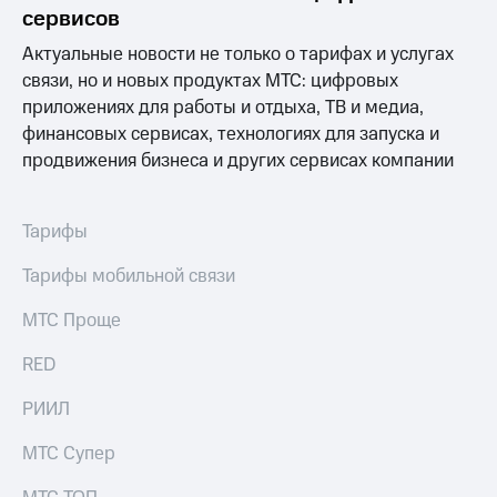
Раскрытие
сервисов
информации
Информация
Актуальные новости не только о тарифах и услугах
акционерам
связи, но и новых продуктах МТС: цифровых
Документы
приложениях для работы и отдыха, ТВ и медиа,
ПАО
"МТС"
финансовых сервисах, технологиях для запуска и
Собрания
продвижения бизнеса и других сервисах компании
акционеров
Личный
кабинет
Тарифы
акционера
Акционерный
Тарифы мобильной связи
капитал
Контроль
МТС Проще
и
аудит
Рынок
RED
акций
РИИЛ
Описание
Программа
МТС Супер
приобретения
Порядок