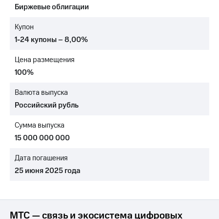
Биржевые облигации
МТС
о технологиях
Купон
1-24 купоны – 8,00%
Достижения
Цена размещения
Интервью
100%
Финансовая
отчетность
Валюта выпуска
Российский рубль
Контакты
Сумма выпуска
Новости
в
15 000 000 000
регионе
Дата погашения
м и акционерам
25 июня 2025 года
Корпоративное
управление
Корпоративный
секретарь
МТС — связь и экосистема цифровых