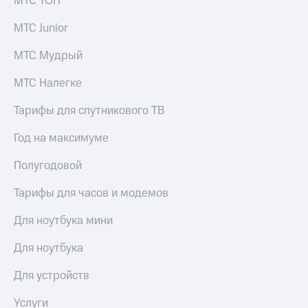
МТС ТОП
выкупа
акций
МТС Junior
Дивиденды
Рынок
МТС Мудрый
облигаций
МТС Налегке
Описание
Еврооблигации-2023
Тарифы для спутникового ТВ
Уведомление
о
Год на максимуме
погашении
именных
Полугодовой
облигаций
Другое
Тарифы для часов и модемов
Регистратор
Реквизиты
Для ноутбука мини
Контакты
йчивое развитие
Для ноутбука
и деловая этика
На главную
Для устройств
Услуги