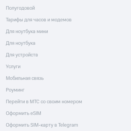
выкупа
Полугодовой
акций
Дивиденды
Тарифы для часов и модемов
Рынок
облигаций
Для ноутбука мини
Описание
Еврооблигации-2023
Для ноутбука
Уведомление
о
Для устройств
погашении
именных
Услуги
облигаций
Другое
Мобильная связь
Регистратор
Роуминг
Реквизиты
Контакты
Перейти в МТС со своим номером
йчивое развитие
и деловая этика
Оформить eSIM
На главную
Оформить SIM-карту в Telegram