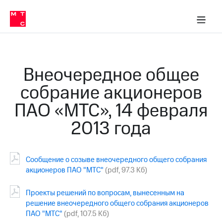
О
сторам и акционерам
Комплаенс и деловая этика
Устойчивое развитие
Медиа-центр
О МТС
О МТС
На главную
компании
О
компании
Стратегия
Стратегия
Карьера
Внеочередное общее
в МТС
Карьера
в МТС
собрание акционеров
Пресс-
релизы
История
ПАО «МТС», 14 февраля
компании
МТС
2013 года
о технологиях
Руководство
региона
Правовая
Сообщение о созыве внеочередного общего собрания
информация
акционеров ПАО "МТС"
(pdf, 97.3 Кб)
Контакты
Проекты решений по вопросам, вынесенным на
Медиа-центр
решение внеочередного общего собрания акционеров
Пресс-
ПАО "МТС"
(pdf, 107.5 Кб)
релизы