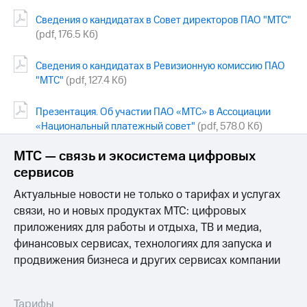
Сведения о кандидатах в Совет директоров ПАО "МТС"
МТС
(pdf, 176.5 Кб)
о технологиях
Достижения
Сведения о кандидатах в Ревизионную комиссию ПАО
"МТС"
(pdf, 127.4 Кб)
Интервью
Презентация. Об участии ПАО «МТС» в Ассоциации
Финансовая
«Национальный платежный совет"
(pdf, 578.0 Кб)
отчетность
Контакты
МТС — связь и экосистема цифровых
сервисов
Новости
в
Актуальные новости не только о тарифах и услугах
регионе
связи, но и новых продуктах МТС: цифровых
приложениях для работы и отдыха, ТВ и медиа,
м и акционерам
финансовых сервисах, технологиях для запуска и
Корпоративное
управление
продвижения бизнеса и других сервисах компании
Корпоративный
секретарь
Тарифы