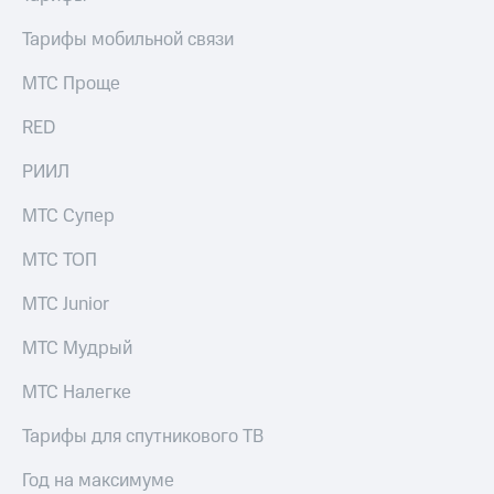
Раскрытие
информации
Тарифы мобильной связи
Информация
акционерам
МТС Проще
Документы
ПАО
RED
"МТС"
Собрания
РИИЛ
акционеров
Личный
кабинет
МТС Супер
акционера
Акционерный
МТС ТОП
капитал
Контроль
МТС Junior
и
аудит
МТС Мудрый
Рынок
акций
МТС Налегке
Описание
Тарифы для спутникового ТВ
Программа
приобретения
Год на максимуме
Порядок