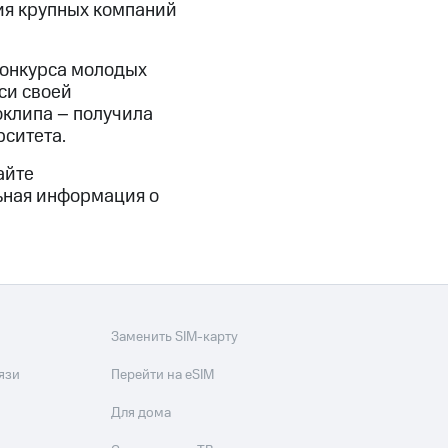
ния крупных компаний
конкурса молодых
си своей
клипа – получила
рситета.
айте
ьная информация о
Заменить SIM-карту
язи
Перейти на eSIM
Для дома