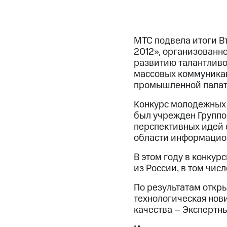
МТС подвела итоги В
2012», организованн
развитию талантливо
массовых коммуника
промышленной палат
Конкурс молодежных 
был учрежден Группо
перспективных идей 
области информацион
В этом году в конкур
из России, в том чис
По результатам откр
технологическая нов
качества – Экспертн