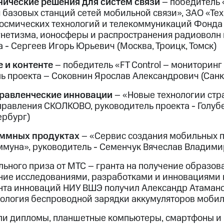
ические решения для систем связи
– победитель 
 базовых станций сетей мобильной связи», ЗАО «Те
космических технологий и телекоммуникаций Фонда 
гнетизма, ионосферы и распространения радиоволн 
 - Сергеев Игорь Юрьевич (Москва, Троицк, Томск)
е и контенте
– победитель «FT Control – мониторинг
ь проекта – Соковнин Ярослав Александрович (Санк
правленческие инновации
– «Новые технологии стр
равления СКОЛКОВО, руководитель проекта - Голуб
ербург)
аммных продуктах
– «Сервис создания мобильных 
ммуна», руководитель - Семенчук Вячеслав Владими
ьного приза от МТС – гранта на получение образов
ие исследованиями, разработками и инновациями 
та инноваций НИУ ВШЭ получил Александр Атамано
нология беспроводной зарядки аккумуляторов мобил
ли дипломы, планшетные компьютеры, смартфоны и 