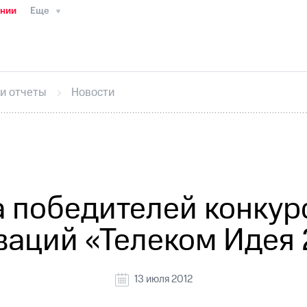
ании
Еще
ТС
Пресс-релизы
МТС о технологиях
ТС
История компании
Руководство региона
Правова
стижения
Интервью
Финансовая отчетность
Конта
 и отчеты
Новости
тивный секретарь
Раскрытие информации
Информа
ный кабинет акционера
Акционерный капитал
Конт
Порядок выкупа акций
Дивиденды
Рынок облигаци
 погашении именных облигаций
Другое
Регистрато
 победителей конку
ваций «Телеком Идея 
13 июля 2012