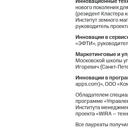
Инновационные техн
нового поколения для
(резидент Кластера 
Институт земного ма
руководитель проекта
Инновации в сервис
«ЭФТИ», руководител
Маркетинговые и у
Московской школы уп
Игоревич (Санкт-Пет
Инновации в прогр
apps.com)», ООО «Ко
Обладателем специал
программе «Управлен
Института менеджмен
проекта «WIRA – тех
Все лауреаты получи