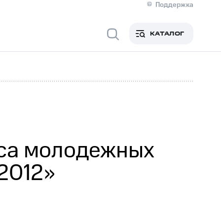
Поддержка
О МТС
я информация
Контакты
КАТАЛОГ
Медиа-центр
кты
Новости в регионе
Инвесторам и акционерам
ция акционерам
Документы
роль и аудит
Рынок акций
й
Описание
р
Реквизиты
Контакты
Устойчивое развитие
Комплаенс и деловая этика
На главную
рса молодежных
2012»