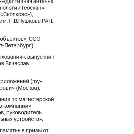
«Адаптивная антенна
хнологии Геоскан»
«Сколково»),
им. Н.В.Пушкова РАН,
 объектов», ООО
т-Петербург)
ахования», выпускник
ев Вячеслав
приложений (my-
рович (Москва).
ания по магистерской
в компании»
в, руководитель
ьных устройств».
памятные призы от