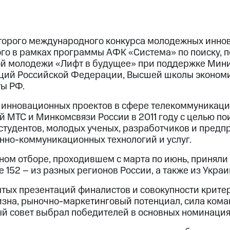
торого международного конкурса молодежных инно
ого в рамках программы АФК «Система» по поиску, 
й молодежи «Лифт в будущее» при поддержке Мини
ций Российской Федерации, Высшей школы экономи
ы РФ.
инновационных проектов в сфере телекоммуникаци
й МТС и Минкомсвязи России в 2011 году с целью по
студентов, молодых ученых, разработчиков и предп
но-коммуникационных технологий и услуг.
сном отборе, проходившем с марта по июнь, приняли 
ле 152 – из разных регионов России, а также из Укра
ытых презентаций финалистов и совокупности крите
изна, рыночно-маркетинговый потенциал, сила кома
ый совет выбрал победителей в основных номинация