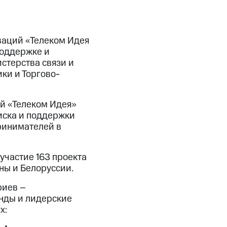
ваций «Телеком Идея
поддержке и
стерства связи и
ки и Торгово-
й «Телеком Идея»
иска и поддержки
ринимателей в
участие 163 проекта
ины и Белоруссии.
риев –
нды и лидерские
х: