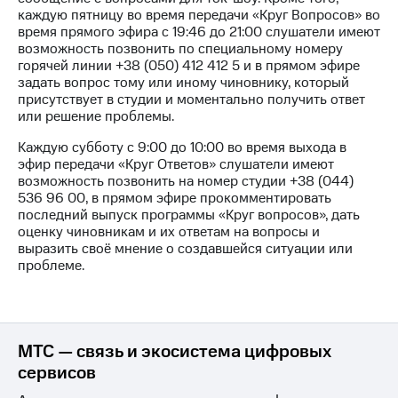
выкупа
каждую пятницу во время передачи «Круг Вопросов» во
акций
время прямого эфира с 19:46 до 21:00 слушатели имеют
Дивиденды
возможность позвонить по специальному номеру
Рынок
горячей линии +38 (050) 412 412 5 и в прямом эфире
облигаций
задать вопрос тому или иному чиновнику, который
присутствует в студии и моментально получить ответ
Описание
или решение проблемы.
Еврооблигации-2023
Уведомление
Каждую субботу с 9:00 до 10:00 во время выхода в
о
эфир передачи «Круг Ответов» слушатели имеют
погашении
возможность позвонить на номер студии +38 (044)
именных
536 96 00, в прямом эфире прокомментировать
облигаций
последний выпуск программы «Круг вопросов», дать
Другое
оценку чиновникам и их ответам на вопросы и
выразить своё мнение о создавшейся ситуации или
Регистратор
проблеме.
Реквизиты
Контакты
йчивое развитие
и деловая этика
МТС — связь и экосистема цифровых
На главную
сервисов