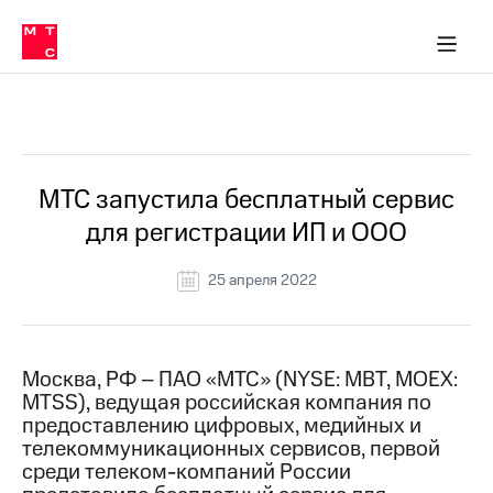
О
сторам и акционерам
Комплаенс и деловая этика
Устойчивое развитие
Медиа-центр
О МТС
О МТС
На главную
компании
О
компании
Стратегия
Стратегия
Все Новости
Карьера
в МТС
Карьера
в МТС
Пресс-
МТС запустила бесплатный сервис
релизы
История
для регистрации ИП и ООО
компании
МТС
о технологиях
Руководство
25 апреля 2022
региона
Правовая
информация
Москва, РФ – ПАО «МТС» (NYSE: MBT, MOEX:
MTSS), ведущая российская компания по
Контакты
предоставлению цифровых, медийных и
телекоммуникационных сервисов, первой
Медиа-центр
Пресс-
среди телеком-компаний России
релизы