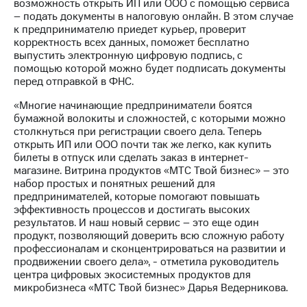
Раскрытие
возможность открыть ИП или ООО с помощью сервиса
информации
– подать документы в налоговую онлайн. В этом случае
Информация
к предпринимателю приедет курьер, проверит
акционерам
корректность всех данных, поможет бесплатно
Документы
выпустить электронную цифровую подпись, с
ПАО
помощью которой можно будет подписать документы
"МТС"
перед отправкой в ФНС.
Собрания
«Многие начинающие предприниматели боятся
акционеров
бумажной волокиты и сложностей, с которыми можно
Личный
столкнуться при регистрации своего дела. Теперь
кабинет
открыть ИП или ООО почти так же легко, как купить
акционера
билеты в отпуск или сделать заказ в интернет-
Акционерный
магазине. Витрина продуктов «МТС Твой бизнес» – это
капитал
набор простых и понятных решений для
Контроль
предпринимателей, которые помогают повышать
и
эффективность процессов и достигать высоких
аудит
результатов. И наш новый сервис – это еще один
Рынок
продукт, позволяющий доверить всю сложную работу
акций
профессионалам и сконцентрироваться на развитии и
продвижении своего дела», - отметила руководитель
Описание
центра цифровых экосистемных продуктов для
Программа
микробизнеса «МТС Твой бизнес» Дарья Ведерникова.
приобретения
Порядок