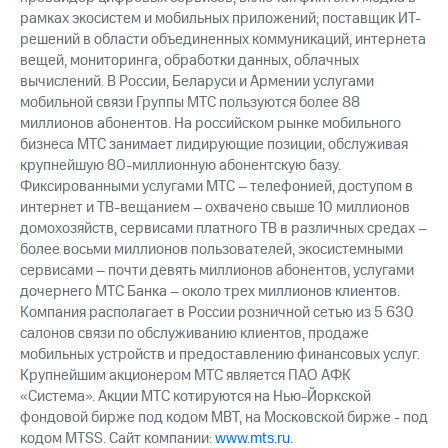
рамках экосистем и мобильных приложений; поставщик ИТ-
решений в области объединенных коммуникаций, интернета
вещей, мониторинга, обработки данных, облачных
вычислений. В России, Беларуси и Армении услугами
мобильной связи Группы МТС пользуются более 88
миллионов абонентов. На российском рынке мобильного
бизнеса МТС занимает лидирующие позиции, обслуживая
крупнейшую 80-миллионную абонентскую базу.
Фиксированными услугами МТС – телефонией, доступом в
интернет и ТВ-вещанием – охвачено свыше 10 миллионов
домохозяйств, сервисами платного ТВ в различных средах –
более восьми миллионов пользователей, экосистемными
сервисами – почти девять миллионов абонентов, услугами
дочернего МТС Банка – около трех миллионов клиентов.
Компания располагает в России розничной сетью из 5 630
салонов связи по обслуживанию клиентов, продаже
мобильных устройств и предоставлению финансовых услуг.
Крупнейшим акционером МТС является ПАО АФК
«Система». Акции МТС котируются на Нью-Йоркской
фондовой бирже под кодом MBT, на Московской бирже - под
кодом MTSS. Сайт компании:
www.mts.ru
.