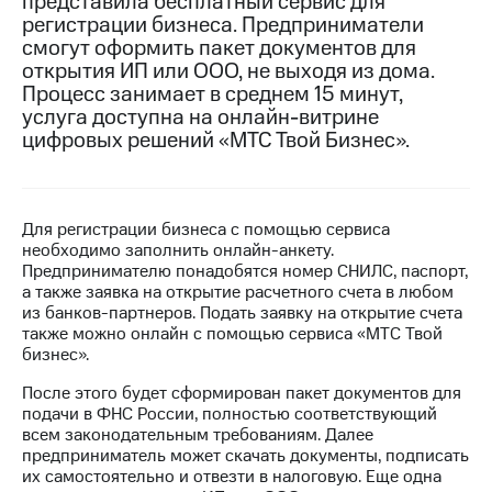
представила бесплатный сервис для
регистрации бизнеса. Предприниматели
МТС
смогут оформить пакет документов для
о технологиях
открытия ИП или ООО, не выходя из дома.
Процесс занимает в среднем 15 минут,
Достижения
услуга доступна на онлайн-витрине
цифровых решений «МТС Твой Бизнес».
Интервью
Финансовая
отчетность
Для регистрации бизнеса с помощью сервиса
Контакты
необходимо заполнить онлайн-анкету.
Предпринимателю понадобятся номер СНИЛС, паспорт,
Новости
а также заявка на открытие расчетного счета в любом
в
из банков-партнеров. Подать заявку на открытие счета
регионе
также можно онлайн с помощью сервиса «МТС Твой
бизнес».
м и акционерам
Корпоративное
После этого будет сформирован пакет документов для
управление
подачи в ФНС России, полностью соответствующий
всем законодательным требованиям. Далее
Корпоративный
предприниматель может скачать документы, подписать
секретарь
их самостоятельно и отвезти в налоговую. Еще одна