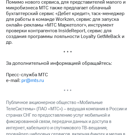
Помимо нового сервиса, для представителей малого и
выкупа
микробизнеса МТС также предлагает облачный
акций
бухгалтерский сервис «Дебет кредит», таск-менеджер
Дивиденды
для работы в команде Workzen, сервис для запуска
Рынок
онлайн-рекламы «МТС Маркетолог», инструмент
облигаций
проверки контрагентов InsideReport, сервис для
создания программы лояльности Loyalty GetMeBack и
Описание
др.
Еврооблигации-2023
Уведомление
* * *
о
погашении
За дополнительной информацией обращайтесь:
именных
облигаций
Пресс-служба МТС
Другое
e-mail:
pr@mts.ru
Регистратор
* * *
Реквизиты
Контакты
Публичное акционерное общество «Мобильные
йчивое развитие
ТелеСистемы» (ПАО «МТС») – ведущая компания в России и
и деловая этика
странах СНГ по предоставлению услуг мобильной и
На главную
фиксированной связи, передачи данных и доступа в
интернет, кабельного и спутникового ТВ-вещания;
провайдер цифровых сервисов, включая финтех и медиа в