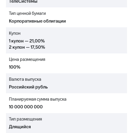
ТелеСистемы
МТС
Тип ценной бумаги
о технологиях
Корпоративные облигации
Достижения
Купон
Интервью
1 купон — 21,00%
2 купон — 17,50%
Финансовая
отчетность
Цена размещения
Контакты
100%
Новости
Валюта выпуска
в
Российский рубль
регионе
Планируемая сумма выпуска
м и акционерам
Корпоративное
10 000 000 000
управление
Тип размещения
Корпоративный
Длящийся
секретарь