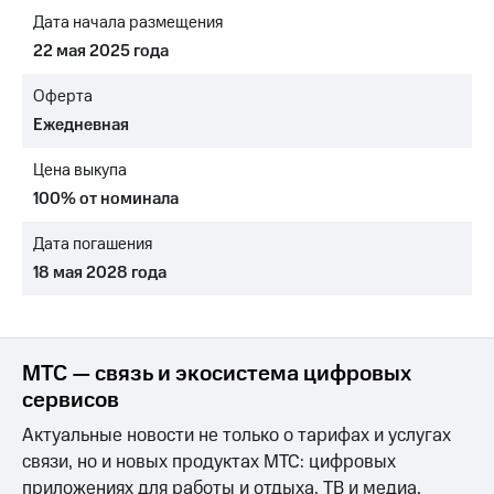
Раскрытие
Дата начала размещения
информации
Информация
22 мая 2025 года
акционерам
Документы
Оферта
ПАО
Ежедневная
"МТС"
Собрания
Цена выкупа
акционеров
Личный
100% от номинала
кабинет
акционера
Дата погашения
Акционерный
18 мая 2028 года
капитал
Контроль
и
аудит
Рынок
МТС — связь и экосистема цифровых
акций
сервисов
Описание
Актуальные новости не только о тарифах и услугах
Программа
связи, но и новых продуктах МТС: цифровых
приобретения
Порядок
приложениях для работы и отдыха, ТВ и медиа,