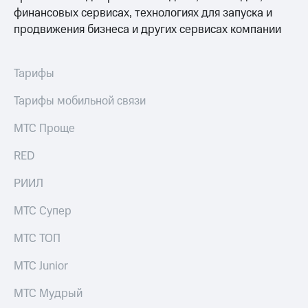
выкупа
финансовых сервисах, технологиях для запуска и
акций
продвижения бизнеса и других сервисах компании
Дивиденды
Рынок
облигаций
Тарифы
Описание
Еврооблигации-2023
Тарифы мобильной связи
Уведомление
о
МТС Проще
погашении
именных
RED
облигаций
Другое
РИИЛ
Регистратор
МТС Супер
Реквизиты
Контакты
МТС ТОП
йчивое развитие
и деловая этика
МТС Junior
На главную
МТС Мудрый